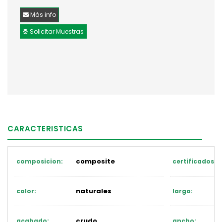
Más info
Solicitar Muestras
CARACTERISTICAS
composite
composicion:
certificados:
naturales
color:
largo:
crudo
acabado:
ancho: