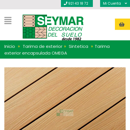
921 43 18 72
Mi Cuenta
»
»
»
Inicio
Tarima de exterior
Sintetica
Tarima
exterior encapsulada OMEGA
OFERTA