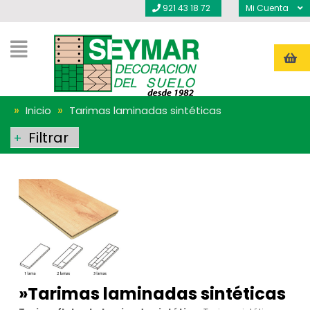
921 43 18 72
Mi Cuenta
»
»
Inicio
Tarimas laminadas sintéticas
Filtrar
+
»
Tarimas laminadas sintéticas