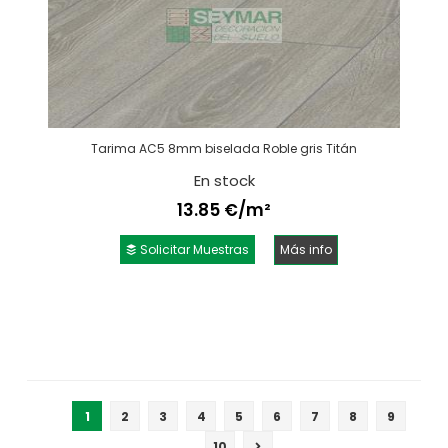
Tarima AC5 8mm biselada Roble gris Titán
En stock
13.85 €/m²
Solicitar Muestras
Más info
1
2
3
4
5
6
7
8
9
10