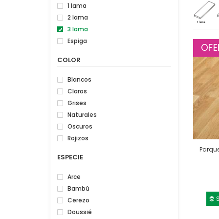
1 lama
2 lama
3 lama
Espiga
OFE
COLOR
Blancos
Claros
Grises
Naturales
Oscuros
Rojizos
Parque
ESPECIE
Arce
Bambú
S
Cerezo
Doussié