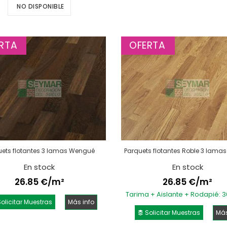
NO DISPONIBLE
RTA
OFERTA
uets flotantes 3 lamas Wengué
Parquets flotantes Roble 3 lamas
En stock
En stock
26.85 €/m²
26.85 €/m²
Tarima + Aislante + Rodapié: 
olicitar Muestras
Más info
Solicitar Muestras
Más