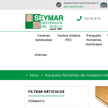
15
GARANTÍA DE SATISFACCÓN
días devolución
921 43 18 72
Tarimas
Tarima Vinilica
Parquets
laminadas
PVC
flotantes
multicapa
BARNIZ SATINADO
De 1
De 
De
De
Ofertas
»
»
Inicio
Parquets flotantes de madera mu
FILTRAR ARTICULOS
FORMATO