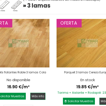
»
3 lamas
RTA
OFERTA
ts flotantes Roble 3 lamas Cola
Parquet 3 lamas Cerezo Eur
No disponible
En stock
16.90 €/m²
19.85 €/m²
Tarima + Aislante + Rodapié: 2
olicitar Muestras
Más info
Solicitar Muestras
Más