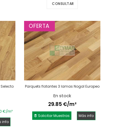
CONSULTAR
OFERTA
 Selecto
Parquets flotantes 3 lamas Nogal Europeo
En stock
29.85 €/m²
30 €/m²
Solicitar Muestras
Más info
 info