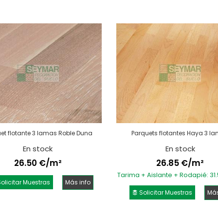
et flotante 3 lamas Roble Duna
Parquets flotantes Haya 3 l
En stock
En stock
26.50 €/m²
26.85 €/m²
Tarima + Aislante + Rodapié: 31
olicitar Muestras
Más info
Solicitar Muestras
Más