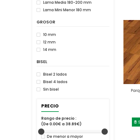
Lama Media 180-200 mm
Lama Mini Menor 180 mm
GROSOR
10 mm
12 mm
14 mm
BISEL
Bisel 2 lados
Bisel 4 lados
Sin bisel
Parq
PRECIO
Rango de precio :
S
(De 0.00€ a 38.89€)
De menor a mayor