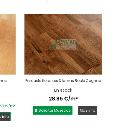
amas
Parquets flotantes 3 lamas Roble Cognac
En stock
28.85 €/m²
.55 €/m²
Solicitar Muestras
Más info
 info