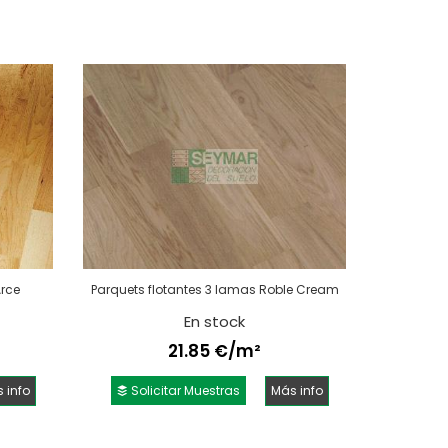
Arce
Parquets flotantes 3 lamas Roble Cream
En stock
21.85 €/m²
 info
Solicitar Muestras
Más info