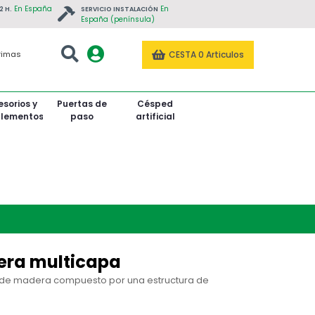
En España
En
2 H.
SERVICIO INSTALACIÓN
España (península)
CESTA
0 Articulos
rimas
sorios y
Puertas de
Césped
lementos
paso
artificial
tado
Roble Tintado
Roble Tintado
Teca / Tectona Grandis
era multicapa
t de madera compuesto por una estructura de