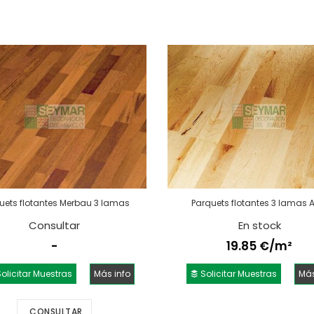
uets flotantes Merbau 3 lamas
Parquets flotantes 3 lamas 
Consultar
En stock
-
19.85 €/m²
olicitar Muestras
Más info
Solicitar Muestras
Más
CONSULTAR