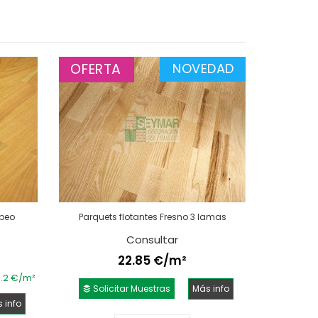
OFERTA
NOVEDAD
opeo
Parquets flotantes Fresno 3 lamas
Consultar
22.85 €/m²
3.2 €/m²
Solicitar Muestras
Más info
 info