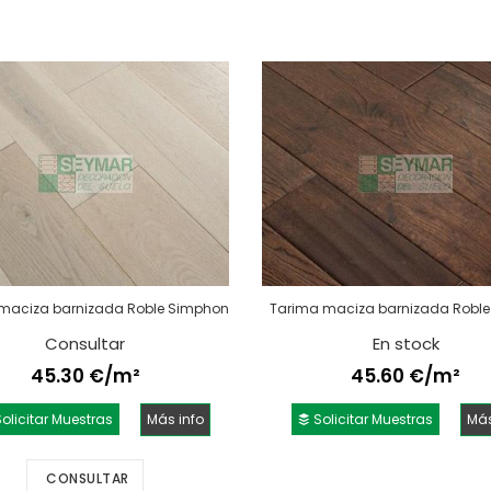
maciza barnizada Roble Simphony
Tarima maciza barnizada Roble 
Consultar
En stock
45.30 €/m²
45.60 €/m²
olicitar Muestras
Más info
Solicitar Muestras
Más
CONSULTAR