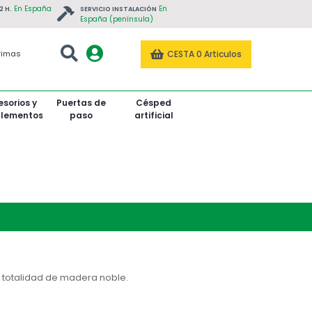
En España
En
2 H.
SERVICIO INSTALACIÓN
España (península)
CESTA
0 Articulos
rimas
sorios y
Puertas de
Césped
lementos
paso
artificial
tado
Roble Tintado
Roble Tintado
Teca / Tectona Grandis
u totalidad de madera noble.