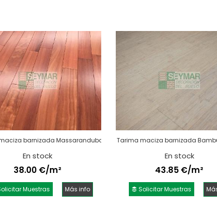
maciza barnizada Massaranduba
Tarima maciza barnizada Bam
En stock
En stock
38.00 €/m²
43.85 €/m²
olicitar Muestras
Más info
Solicitar Muestras
Más