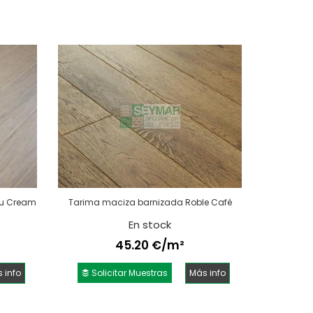
bu Cream
Tarima maciza barnizada Roble Café
En stock
45.20 €/m²
 info
Solicitar Muestras
Más info