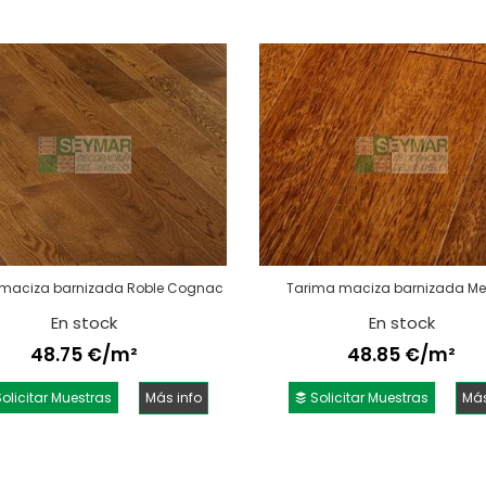
maciza barnizada Roble Cognac
Tarima maciza barnizada M
En stock
En stock
48.75 €/m²
48.85 €/m²
olicitar Muestras
Más info
Solicitar Muestras
Más