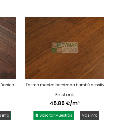
Barrica
Tarima maciza barnizada bambú density
En stock
45.85 €/m²
 info
Solicitar Muestras
Más info