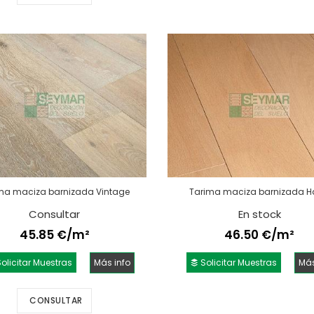
ma maciza barnizada Vintage
Tarima maciza barnizada 
Consultar
En stock
45.85 €/m²
46.50 €/m²
olicitar Muestras
Más info
Solicitar Muestras
Más
CONSULTAR