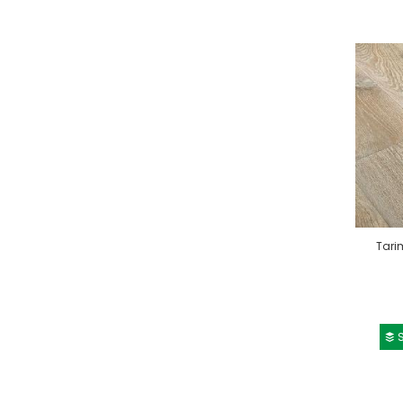
Tari
S