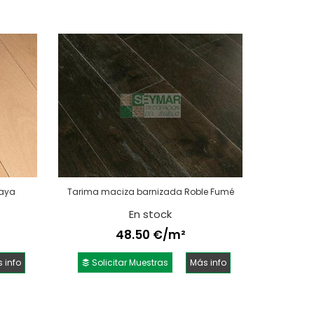
Haya
Tarima maciza barnizada Roble Fumé
En stock
48.50 €/m²
 info
Solicitar Muestras
Más info