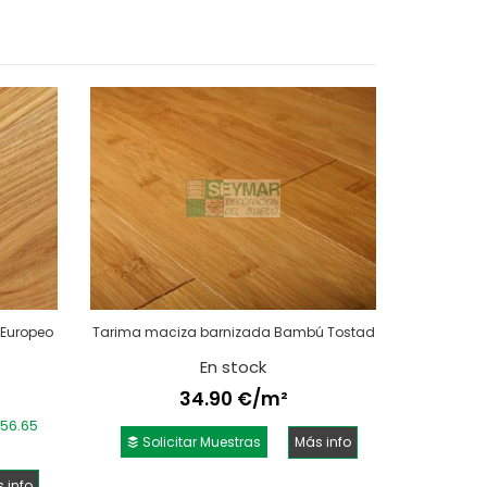
 Europeo
Tarima maciza barnizada Bambú Tostado
En stock
34.90 €/m²
 56.65
Solicitar Muestras
Más info
 info