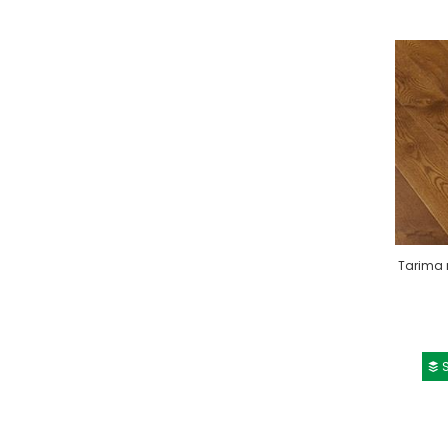
Tarima 
S