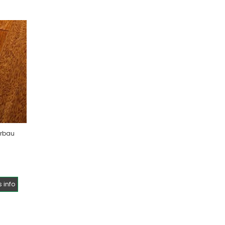
erbau
 info