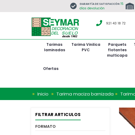
15
GARANTÍA DE SATISFACCÓN
días devolución
921 43 18 72
Tarimas
Tarima Vinilica
Parquets
laminadas
PVC
flotantes
multicapa
BARNIZ SATINADO
De 1
De 
De
De
Ofertas
»
»
»
Inicio
Tarima maciza barnizada
Tarim
FILTRAR ARTICULOS
FORMATO