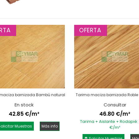
RTA
OFERTA
maciza barnizada Bambú natural
Tarima maciza barnizada Roble
En stock
Consultar
42.85 €/m²
46.80 €/m²
Tarima + Aislante + Rodapié:
olicitar Muestras
Más info
€/m²
Solicitar Muestras
Más