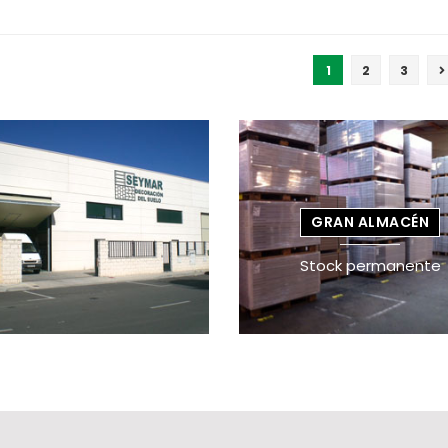
1
2
3
GRAN ALMACÉN
Stock permanente