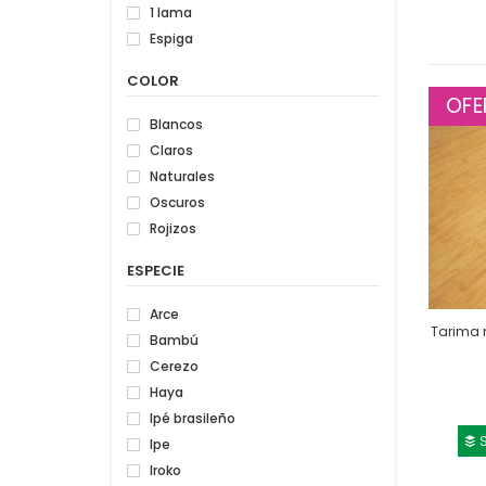
1 lama
Espiga
COLOR
OFE
Blancos
Claros
Naturales
Oscuros
Rojizos
ESPECIE
Arce
Tarima 
Bambú
Cerezo
Haya
Ipé brasileño
S
Ipe
Iroko