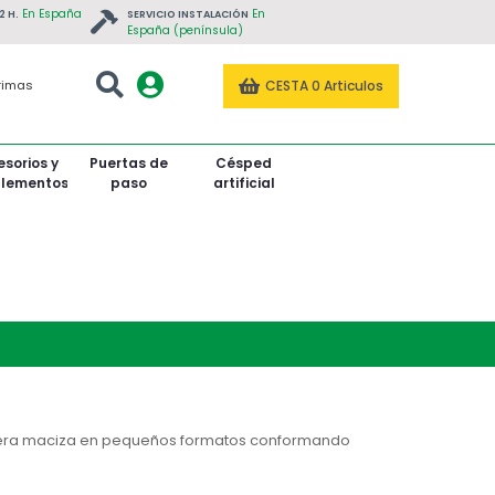
En España
En
2 H.
SERVICIO INSTALACIÓN
España (península)
CESTA
0 Articulos
rimas
sorios y
Puertas de
Césped
lementos
paso
artificial
tado
Roble Tintado
Roble Tintado
Teca / Tectona Grandis
dera maciza en pequeños formatos conformando