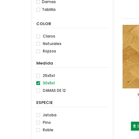
Damas
Tablilla
COLOR
Claros
Naturales
Rojizos
Medida
25x5x1
30x6x1
DAMAS DE 12
ESPECIE
Jatoba
Pino
S
Roble