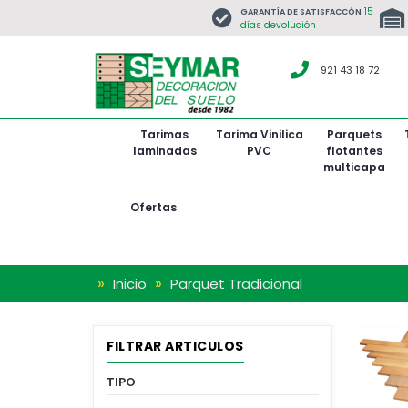
15
GARANTÍA DE SATISFACCÓN
días devolución
921 43 18 72
Tarimas
Tarima Vinilica
Parquets
laminadas
PVC
flotantes
multicapa
BARNIZ SATINADO
De 1
De 
De
De
Ofertas
»
»
Inicio
Parquet Tradicional
FILTRAR ARTICULOS
TIPO