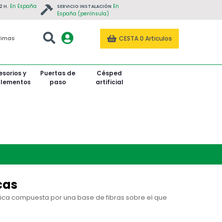
En España
En
2 H.
SERVICIO INSTALACIÓN
España (península)
CESTA
0 Articulos
rimas
sorios y
Puertas de
Césped
lementos
paso
artificial
tado
Roble Tintado
Roble Tintado
Teca / Tectona Grandis
cas
ética compuesta por una base de fibras sobre el que