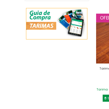
OFE
Tarim
Tarima 
S