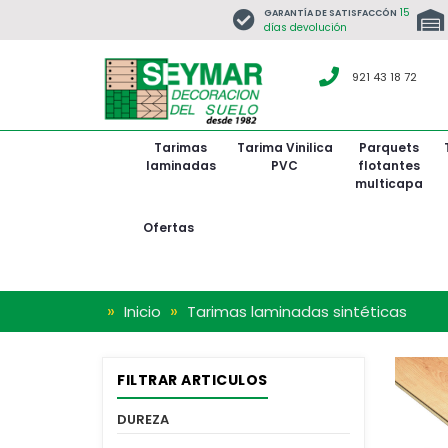
15
GARANTÍA DE SATISFACCÓN
días devolución
921 43 18 72
Tarimas
Tarima Vinilica
Parquets
laminadas
PVC
flotantes
multicapa
BARNIZ SATINADO
De 1
De 
De
De
Ofertas
»
»
Inicio
Tarimas laminadas sintéticas
FILTRAR ARTICULOS
DUREZA