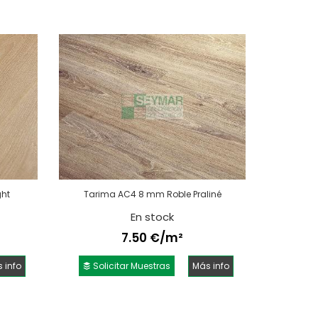
ght
Tarima AC4 8 mm Roble Praliné
En stock
7.50 €/m²
 info
Solicitar Muestras
Más info