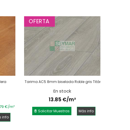
OFERTA
dera
Tarima AC5 8mm biselada Roble gris Titán
En stock
13.85 €/m²
.79 €/m²
Solicitar Muestras
Más info
 info