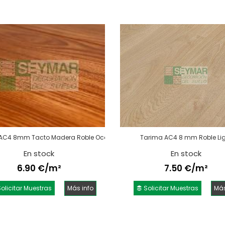
AC4 8mm Tacto Madera Roble Ocaso
Tarima AC4 8 mm Roble Li
En stock
En stock
6.90 €/m²
7.50 €/m²
olicitar Muestras
Más info
Solicitar Muestras
Más