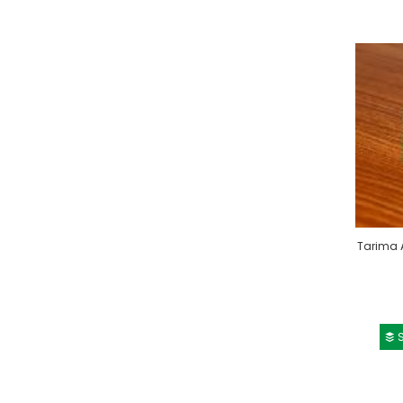
Tarima 
S