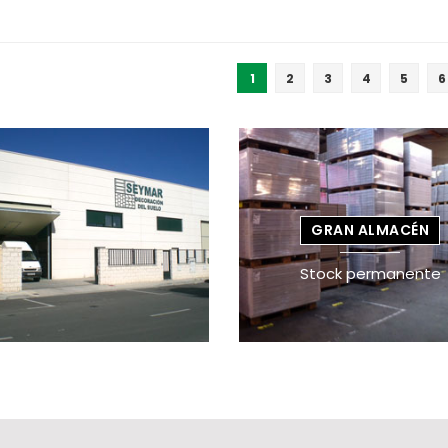
1
2
3
4
5
6
GRAN ALMACÉN
Stock permanente