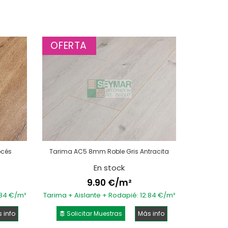
OFERTA
océs
Tarima AC5 8mm Roble Gris Antracita
En stock
9.90 €/m²
.84 €/m²
Tarima + Aislante + Rodapié: 12.84 €/m²
 info
Solicitar Muestras
Más info