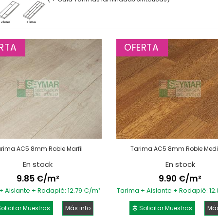
RTA
OFERTA
rima AC5 8mm Roble Marfil
Tarima AC5 8mm Roble Med
En stock
En stock
9.85 €/m²
9.90 €/m²
+ Aislante + Rodapié: 12.79 €/m²
Tarima + Aislante + Rodapié: 12
olicitar Muestras
Más info
Solicitar Muestras
Más