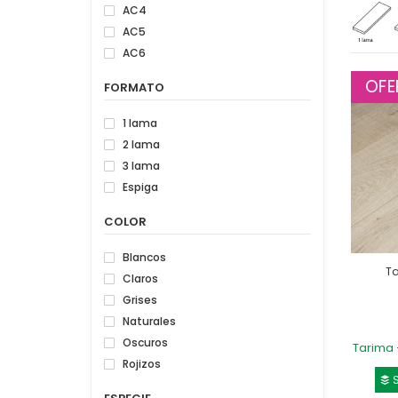
AC4
AC5
AC6
OFE
FORMATO
1 lama
2 lama
3 lama
Espiga
COLOR
Blancos
Ta
Claros
Grises
Naturales
Oscuros
Tarima 
Rojizos
S