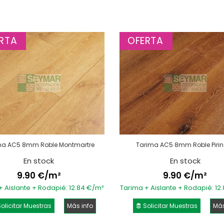
RTA
OFERTA
ma AC5 8mm Roble Montmartre
Tarima AC5 8mm Roble Piri
En stock
En stock
9.90 €/m²
9.90 €/m²
+ Aislante + Rodapié: 12.84 €/m²
Tarima + Aislante + Rodapié: 12
olicitar Muestras
Más info
Solicitar Muestras
Más