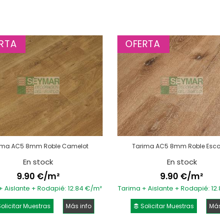
RTA
OFERTA
ima AC5 8mm Roble Camelot
Tarima AC5 8mm Roble Esc
En stock
En stock
9.90 €/m²
9.90 €/m²
+ Aislante + Rodapié: 12.84 €/m²
Tarima + Aislante + Rodapié: 12
olicitar Muestras
Más info
Solicitar Muestras
Más