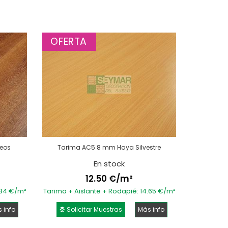
OFERTA
neos
Tarima AC5 8 mm Haya Silvestre
En stock
12.50 €/m²
.84 €/m²
Tarima + Aislante + Rodapié: 14.65 €/m²
 info
Solicitar Muestras
Más info