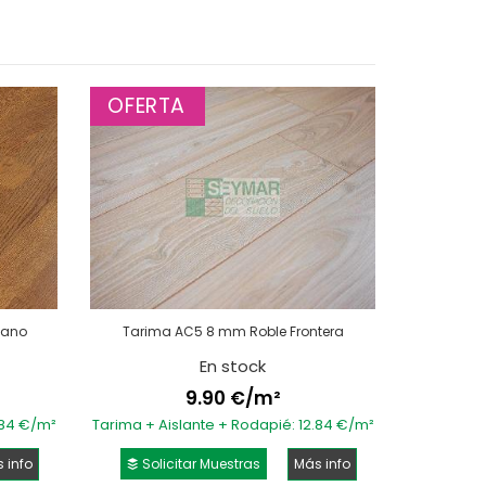
OFERTA
iano
Tarima AC5 8 mm Roble Frontera
En stock
9.90 €/m²
.84 €/m²
Tarima + Aislante + Rodapié: 12.84 €/m²
 info
Solicitar Muestras
Más info