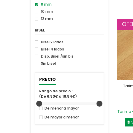
8 mm
10 mm
12 mm
OFE
BISEL
Bisel 2 lados
Bisel 4 lados
Disp. Bisel /sin bis
Sin bisel
PRECIO
Tari
Rango de precio :
(De 6.90€ a 18.84€)
De menor a mayor
Tarima 
De mayor a menor
S