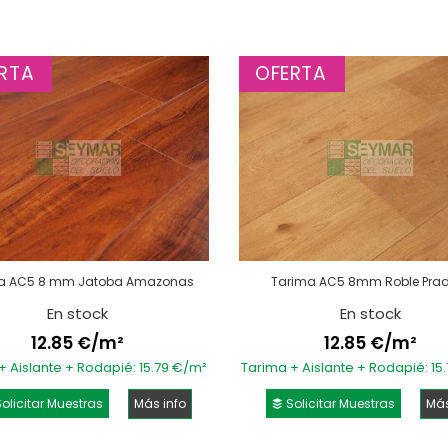
RTA
OFERTA
a AC5 8 mm Jatoba Amazonas
Tarima AC5 8mm Roble Pra
En stock
En stock
12.85 €/m²
12.85 €/m²
+ Aislante + Rodapié: 15.79 €/m²
Tarima + Aislante + Rodapié: 15
olicitar Muestras
Más info
Solicitar Muestras
Más