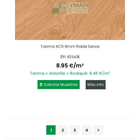
Tarima AC5 8mm Roble Senior
En stock
8.95 €/m²
Tarima + Aislante + Rodapié: 9.45 €/m²
Solicitar Muestras
Más info
1
2
3
4