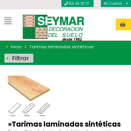
921 43 18 72
Mi Cuenta
»
»
Inicio
Tarimas laminadas sintéticas
Filtrar
+
»
Tarimas laminadas sintéticas