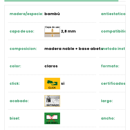
bambú
madera/especie:
antiestatico:
2,8 mm
capa de uso:
compatibilidad
madera noble + base abeto
composicion:
metodo instal
claros
color:
formato:
si
click:
certificados:
acabado:
largo:
bisel:
ancho: