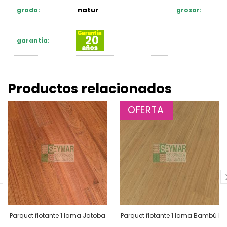
natur
grado:
grosor:
20
garantia:
Productos relacionados
OFERTA
mericano
Parquet flotante 1 lama Jatoba
Parquet flotante 1 lama Bambú Na