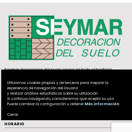
Seymar decoracion del suelo opera en todo el territorio
nacional pero su sede central y almacenes se ubican en el
poligono industrial Nicomedes Garcia de Valverde del Majano
Utilizamos cookies propias y de terceros para mejorar la
(Segovia).
experiencia de navegación del Usuario
y realizar análisis estadísticos sobre su utilización.
+
NUESTROS SERVICIOS
Si continua navegando, consideramos que acepta su uso.
Puede cambiar la configuración u obtener
Más información
+
CONTACTA
+
Cerrar
SEYMAR TARIMAS
+
HORARIO