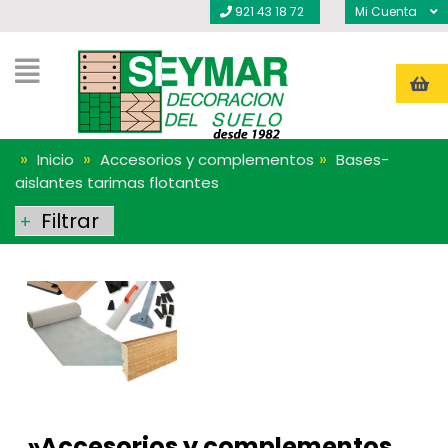
921 43 18 72
Mi Cuenta
»
»
»
Inicio
Accesorios y complementos
Bases-
aislantes tarimas flotantes
Filtrar
+
»
Accesorios y complementos