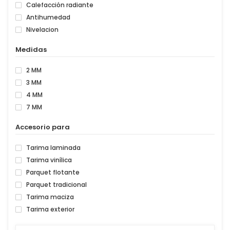
Calefacción radiante
Antihumedad
Nivelacion
Medidas
2 MM
3 MM
4 MM
7 MM
Accesorio para
Tarima laminada
Tarima vinílica
Parquet flotante
Parquet tradicional
Tarima maciza
Tarima exterior